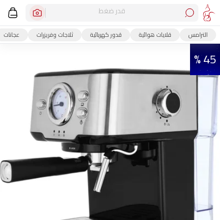
قدر ضغط
الترامس
قلايات هوائية
قدور كهربائية
ثلاجات وفريزرات
عجانات
45 %