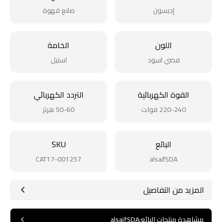
إديسون
صانع قهوة
اللون
الخامة
فضي اسود
استيل
القوة الكهربائية
التردد الكهربائي
220-240 فولت
50-60 هرتز
البائع
SKU
CAT17-001257
alsaifSDA
المزيد من التفاصيل
مشاهدة منتجات البائع
:
alsaifSDA