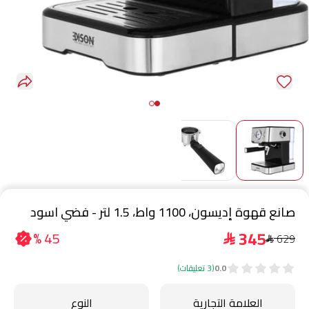
صانع قهوة إديسون، 1100 واط، 1.5 لتر - فضي اسود
345
45 %
629
$
$
0.0
(3 تعليقات)
العلامة التجارية
النوع