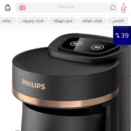
قدر ضغط
الترامس
قلايات هوائية
قدور كهربائية
ثلاجات وفريزرات
عجانات
39 %