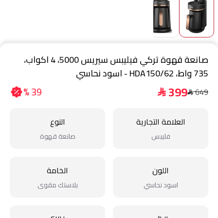
صانعة قهوة تركي فيليبس سيريس 5000، 4 اكواب،
735 واط، HDA150/62 - اسود نحاسي
399
39 %
649
$
$
العلامة التجارية
النوع
فليبس
صانعة قهوة
اللون
الخامة
اسود نحاسي
بلاستك مقوى