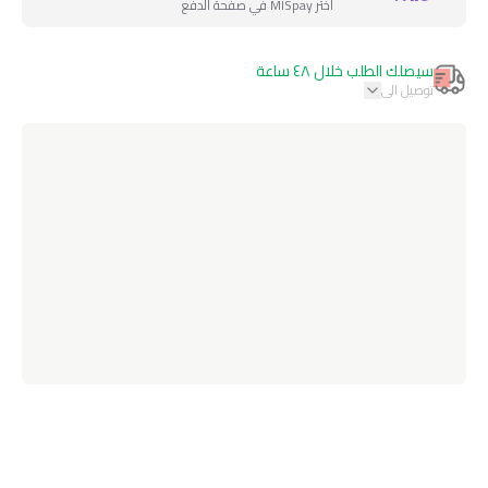
اختر MISpay في صفحة الدفع
سيصلك الطلب خلال ٤٨ ساعة
توصيل الى