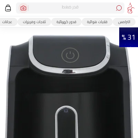
قدر ضغط
الترامس
قلايات هوائية
قدور كهربائية
ثلاجات وفريزرات
عجانات
31 %