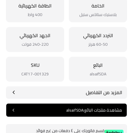
الخامة
الطاقة الكهربائية
بلاستيك ستانلس ستيل
400 واط
التردد الكهربائي
الجهد الكهربائي
60-50 هرتز
240-220 فولت
البائع
SKU
CAT17-001329
alsaifSDA
المزيد من التفاصيل
مشاهدة منتجات البائع
:
alsaifSDA
قسم فاتورتك على ٤ دفعات من غير فوائد