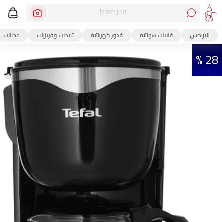
قدر ضغط
الترامس
قلايات هوائية
قدور كهربائية
ثلاجات وفريزرات
عجانات
28 %