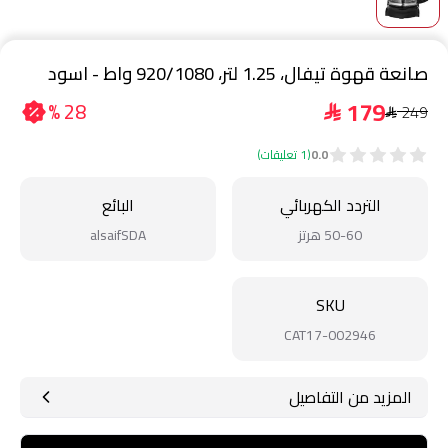
صانعة قهوة تيفال، 1.25 لتر، 920/1080 واط - اسود
179
28 %
249
$
$
0.0
(1 تعليقات)
التردد الكهربائي
البائع
50-60 هرتز
alsaifSDA
SKU
CAT17-002946
المزيد من التفاصيل